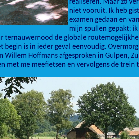
realiseren. Maar zo ver 
niet vooruit. Ik heb gi
examen gedaan en va
mijn spullen gepakt; ik
ar ternauwernood de globale routemogelijkh
t begin is in ieder geval eenvoudig. Overmorg
n Willem Hoffmans afgesproken in Gulpen, Zui
gen met me meefietsen en vervolgens de trein