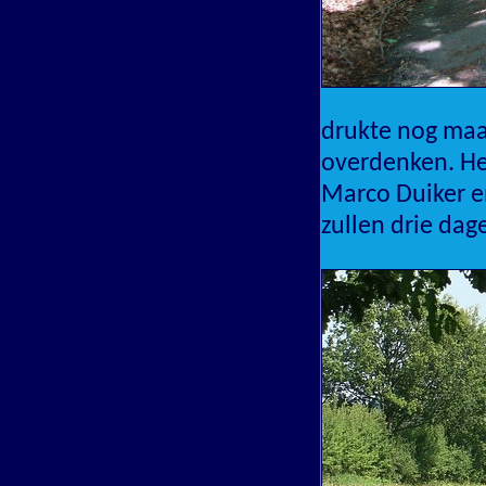
drukte nog ma
overdenken. He
Marco Duiker e
zullen drie da