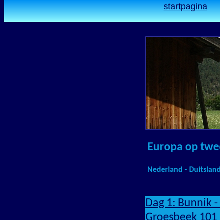
startpagina
.
Europa op twee
Nederland - Duitsland -
Dag 1: Bunnik -
Groesbeek
101