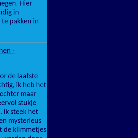
megen. Hier
ndig in
 te pakken in
nen -
or de laatste
htig, ik heb het
 echter maar
eervol stukje
 ik steek het
een mysterieus
lt de klimmetjes