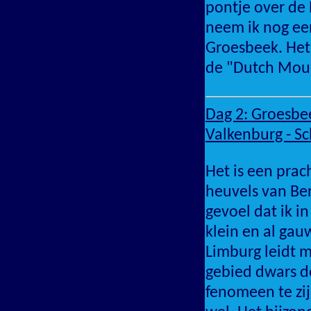
pontje over de 
neem ik nog ee
Groesbeek. Het
de "Dutch Moun
Dag 2: Groesbee
Valkenburg - Sc
Het is een prac
heuvels van Ber
gevoel dat ik i
klein en al gau
Limburg leidt m
gebied dwars do
fenomeen te zij