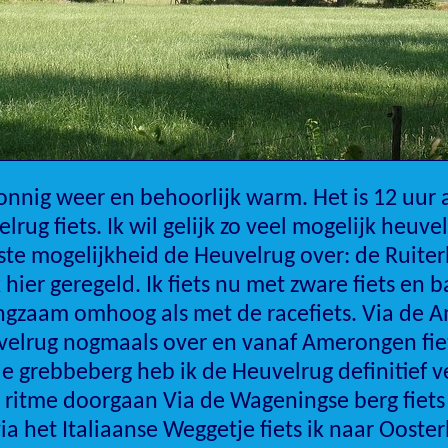
zonnig weer en behoorlijk warm. Het is 12 uur a
lrug fiets. Ik wil gelijk zo veel mogelijk heuv
rste mogelijkheid de Heuvelrug over: de Ruite
 hier geregeld. Ik fiets nu met zware fiets en 
angzaam omhoog als met de racefiets. Via de 
velrug nogmaals over en vanaf Amerongen fiet
 grebbeberg heb ik de Heuvelrug definitief ver
 ritme doorgaan Via de Wageningse berg fiets 
a het Italiaanse Weggetje fiets ik naar Ooste