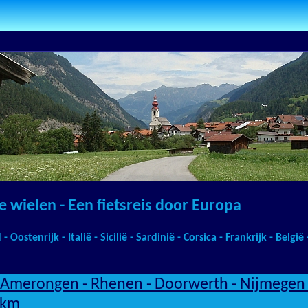
 wielen - Een fietsreis door Europa
 Oostenrijk - Italië - Sicilië - Sardinië - Corsica - Frankrijk - Belgi
 Amerongen - Rhenen - Doorwerth - Nijmegen -
 km