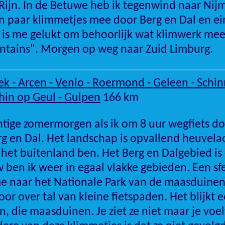
Rijn. In de Betuwe heb ik tegenwind naar Nij
n paar klimmetjes mee door Berg en Dal en ei
 is me gelukt om behoorlijk wat klimwerk mee
tains". Morgen op weg naar Zuid Limburg.
k - Arcen - Venlo - Roermond - Geleen - Schin
hin op Geul - Gulpen
166 km
htige zomermorgen als ik om 8 uur wegfiets do
g en Dal. Het landschap is opvallend heuvelac
n het buitenland ben. Het Berg en Dalgebied is
w ben ik weer in egaal vlakke gebieden. Een sf
e naar het Nationale Park van de maasduinen.
or over tal van kleine fietspaden. Het blijkt 
n, die maasduinen. Je ziet ze niet maar je voe