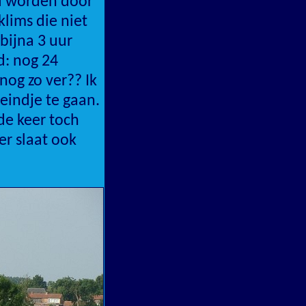
gd worden door
lims die niet
bijna 3 uur
d: nog 24
 nog zo ver?? Ik
eindje te gaan.
de keer toch
er slaat ook