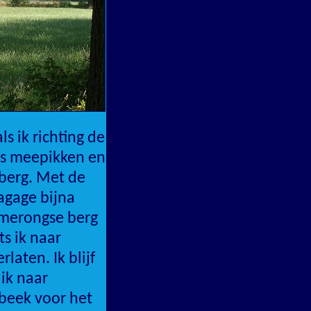
ls ik richting de
els meepikken en
rberg. Met de
bagage bijna
Amerongse berg
s ik naar
laten. Ik blijf
ik naar
rbeek voor het