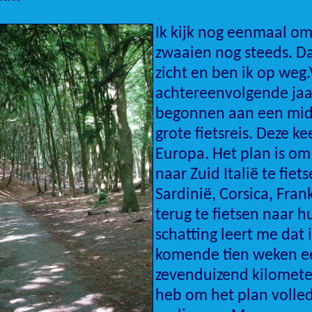
Ik kijk nog eenmaal om
zwaaien nog steeds. Da
zicht en ben ik op weg
achtereenvolgende jaa
begonnen aan een mid
grote fietsreis. Deze keer
Europa. Het plan is om
naar Zuid Italië te fiets
Sardinië, Corsica, Frank
terug te fietsen naar h
schatting leert me dat i
komende tien weken ee
zevenduizend kilometer
heb om het plan volled