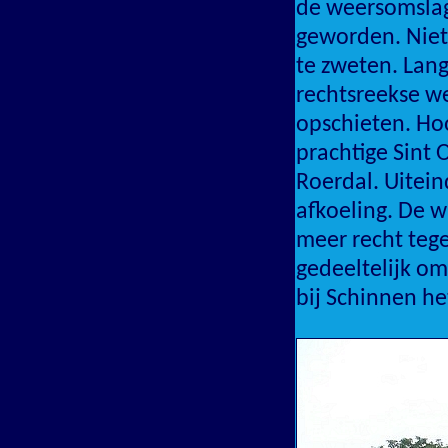
de weersomslag
geworden. Niet 
te zweten. Lang
rechtsreekse w
opschieten. Hoo
prachtige Sint 
Roerdal. Uitei
afkoeling. De w
meer recht tege
gedeeltelijk om
bij Schinnen he