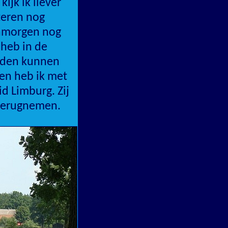
kijk ik liever
steren nog
nmorgen nog
 heb in de
eden kunnen
en heb ik met
d Limburg. Zij
 terugnemen.