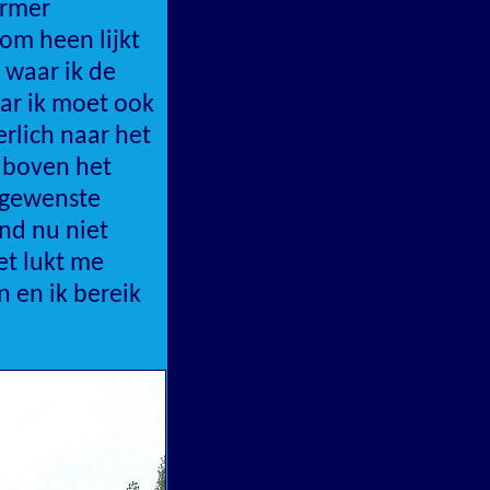
armer
 om heen lijkt
 waar ik de
ar ik moet ook
rlich naar het
t boven het
 gewenste
nd nu niet
et lukt me
n en ik bereik