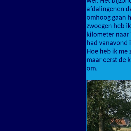
wel. Het bijzon
afdalingenen da
omhoog gaan he
zwoegen heb ik 
kilometer naar V
had vanavond i
Hoe heb ik me 
maar eerst de k
om.