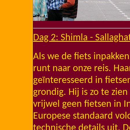
Dag 2: Shimla - Sallagha
Als we de fiets inpakken
runt naar onze reis. Haar
geïnteresseerd in fietse
grondig. Hij is zo te zie
vrijwel geen fietsen in 
Europese standaard vold
technische details uit. D