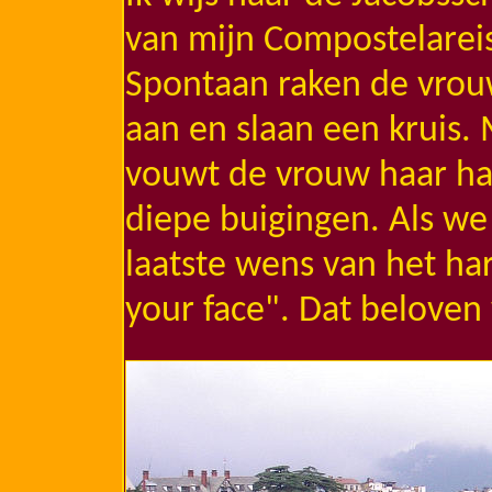
van mijn Compostelareis 
Spontaan raken de vrou
aan en slaan een kruis. 
vouwt de vrouw haar h
diepe buigingen. Als we
laatste wens van het har
your face". Dat beloven 