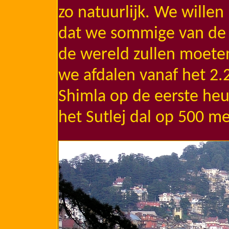
zo natuurlijk. We willen
dat we sommige van de 
de wereld zullen moete
we afdalen vanaf het 2
Shimla op de eerste heu
het Sutlej dal op 500 m