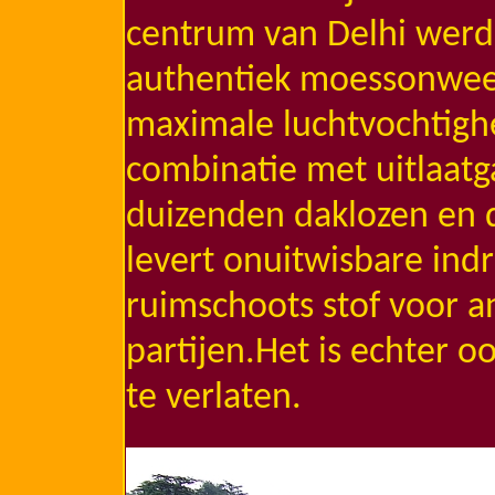
centrum van Delhi werd
authentiek moessonweer
maximale luchtvochtighe
combinatie met uitlaatg
duizenden daklozen en d
levert onuitwisbare indr
ruimschoots stof voor a
partijen.Het is echter o
te verlaten.