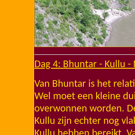
Dag 4: Bhuntar - Kullu -
Van Bhuntar is het relat
Wel moet een kleine du
overwonnen worden. De 
Kullu zijn echter nog vl
Kullu hebben bereikt. V