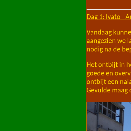
Dag 1: Ivato -
Vandaag kunnen
aangezien we l
nodig na de bep
Het ontbijt in h
goede en overvl
ontbijt een nal
Gevulde maag o