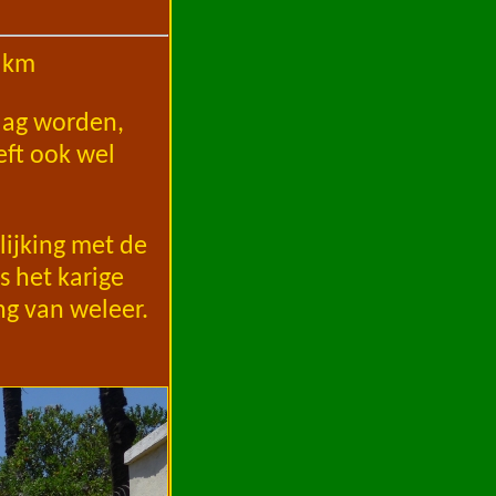
 km
sdag worden,
eft ook wel
elijking met de
s het karige
ng van weleer.