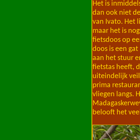
Het is inmiddels
dan ook niet de
van Ivato. Het 
maar het is nog
fietsdoos op ee
doos is een gat
aan het stuur e
fietstas heeft,
uiteindelijk ve
prima restauran
vliegen langs. 
Madagaskerweve
belooft het ve