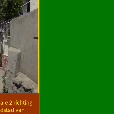
ale 2 richting
fdstad van