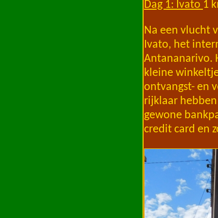
Dag 1: Ivato
1 
Na een vlucht v
Ivato, het inte
Antananarivo. H
kleine winkeltj
ontvangst- en v
rijklaar hebben
gewone bankpas
credit card en