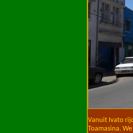
Vanuit Ivato ri
Toamasina. We 