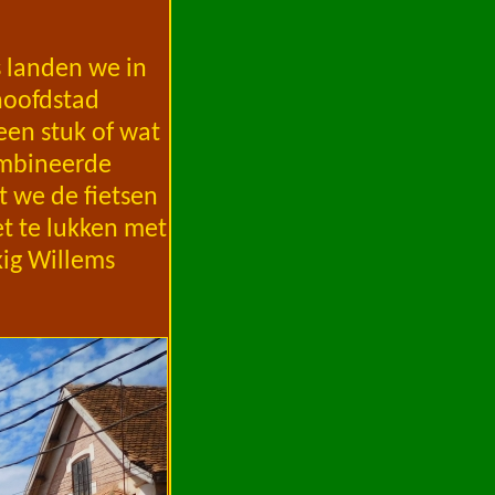
s landen we in
hoofdstad
 een stuk of wat
combineerde
t we de fietsen
et te lukken met
ig Willems