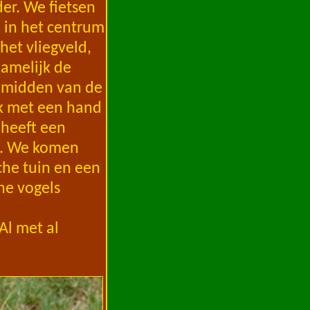
der. We fietsen
e in het centrum
het vliegveld,
namelijk de
t midden van de
 ik met een hand
 heeft een
gd. We komen
sche tuin en een
he vogels
Al met al