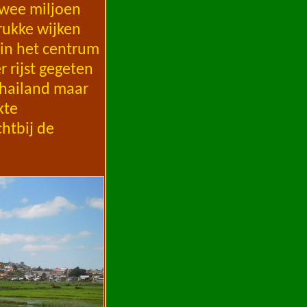
twee miljoen
rukke wijken
 in het centrum
 rijst gegeten
 Thailand maar
kte
chtbij de